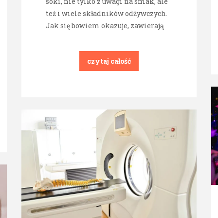
soki, nie tylko z uwagi na smak, ale
też i wiele składników odżywczych.
Jak się bowiem okazuje, zawierają
czytaj całość