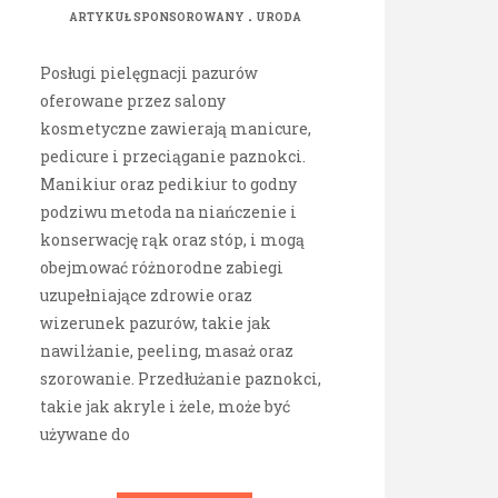
.
ARTYKUŁ SPONSOROWANY
URODA
Posługi pielęgnacji pazurów
oferowane przez salony
kosmetyczne zawierają manicure,
pedicure i przeciąganie paznokci.
Manikiur oraz pedikiur to godny
podziwu metoda na niańczenie i
konserwację rąk oraz stóp, i mogą
obejmować różnorodne zabiegi
uzupełniające zdrowie oraz
wizerunek pazurów, takie jak
nawilżanie, peeling, masaż oraz
szorowanie. Przedłużanie paznokci,
takie jak akryle i żele, może być
używane do