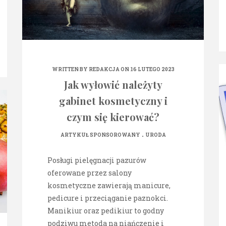
WRITTEN BY
REDAKCJA
ON 16 LUTEGO 2023
Jak wyłowić należyty
gabinet kosmetyczny i
czym się kierować?
.
ARTYKUŁ SPONSOROWANY
URODA
Posługi pielęgnacji pazurów
oferowane przez salony
kosmetyczne zawierają manicure,
pedicure i przeciąganie paznokci.
Manikiur oraz pedikiur to godny
podziwu metoda na niańczenie i