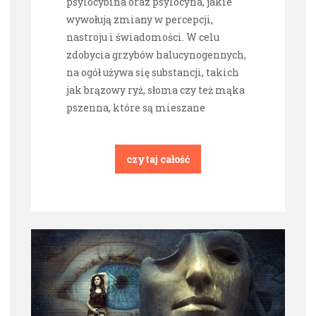
psylocybina oraz psylocyna, jakie
wywołują zmiany w percepcji,
nastroju i świadomości. W celu
zdobycia grzybów halucynogennych,
na ogół używa się substancji, takich
jak brązowy ryż, słoma czy też mąka
pszenna, które są mieszane
czytaj całość