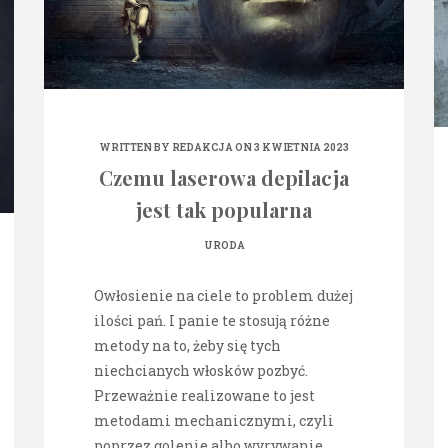
WRITTEN BY
REDAKCJA
ON 3 KWIETNIA 2023
Czemu laserowa depilacja
jest tak popularna
URODA
Owłosienie na ciele to problem dużej
ilości pań. I panie te stosują różne
metody na to, żeby się tych
niechcianych włosków pozbyć.
Przeważnie realizowane to jest
metodami mechanicznymi, czyli
poprzez golenie albo wyrywanie.