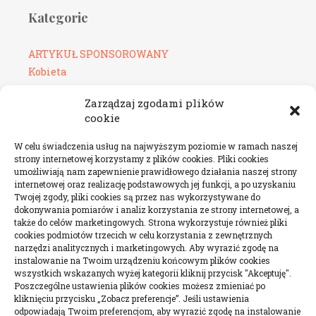
Kategorie
ARTYKUŁ SPONSOROWANY
Kobieta
Uroda
Zarządzaj zgodami plików
Zdrowie
cookie
W celu świadczenia usług na najwyższym poziomie w ramach naszej
strony internetowej korzystamy z plików cookies. Pliki cookies
umożliwiają nam zapewnienie prawidłowego działania naszej strony
LISTOPAD 2022
internetowej oraz realizację podstawowych jej funkcji, a po uzyskaniu
Twojej zgody, pliki cookies są przez nas wykorzystywane do
dokonywania pomiarów i analiz korzystania ze strony internetowej, a
P
W
Ś
C
P
S
N
także do celów marketingowych. Strona wykorzystuje również pliki
1
2
3
4
5
6
cookies podmiotów trzecich w celu korzystania z zewnętrznych
narzędzi analitycznych i marketingowych. Aby wyrazić zgodę na
7
8
9
10
11
12
13
instalowanie na Twoim urządzeniu końcowym plików cookies
wszystkich wskazanych wyżej kategorii kliknij przycisk "Akceptuję".
14
15
16
17
18
19
20
Poszczególne ustawienia plików cookies możesz zmieniać po
21
22
23
24
25
26
27
kliknięciu przycisku „Zobacz preferencje”. Jeśli ustawienia
odpowiadają Twoim preferencjom, aby wyrazić zgodę na instalowanie