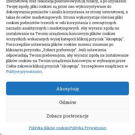
internetowej oraz realizację podstawowych jej funkcji, a po uzyskaniu
P
W
Ś
C
P
S
N
Twojej zgody, pliki cookies są przez nas wykorzystywane do
dokonywania pomiarów i analiz korzystania ze strony internetowej, a
1
2
także do celów marketingowych. Strona wykorzystuje również pliki
3
4
5
6
7
8
9
cookies podmiotów trzecich w celu korzystania z zewnętrznych
narzędzi analitycznych i marketingowych. Aby wyrazić zgodę na
10
11
12
13
14
15
16
instalowanie na Twoim urządzeniu końcowym plików cookies
wszystkich wskazanych wyżej kategorii kliknij przycisk "Akceptuję".
17
18
19
20
21
22
23
Poszczególne ustawienia plików cookies możesz zmieniać po
24
25
26
27
28
29
30
kliknięciu przycisku „Zobacz preferencje”. Jeśli ustawienia
odpowiadają Twoim preferencjom, aby wyrazić zgodę na instalowanie
31
plików cookies na Twoim urządzeniu końcowym w wybranym przez
Ciebie zakresie kliknij przycisk "Akceptuję". Szczegółowe znajdziesz w
« mar
Polityce prywatności
.
Akceptuję
Polityka plików cookies (EU)
Odmów
Polityka prywatności
Zobacz preferencje
Polityka plików cookies
Polityka Prywatności